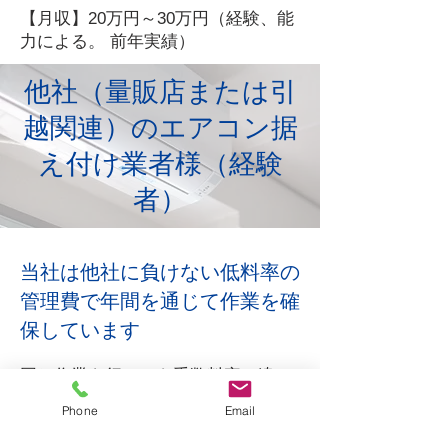
【月収】20万円～30万円（経験、能
力による。 前年実績）
他社（量販店または引
越関連）のエアコン据
え付け業者様（経験
者）
当社は他社に負けない低料率の
管理費で年間を通じて作業を確
保しています
同じ作業を行っても手数料率の違い
で思ったより収入が少ないと思って
Phone
Email
居られませんか？とくにお引越しに
伴う工事料金は厳しいような気がし